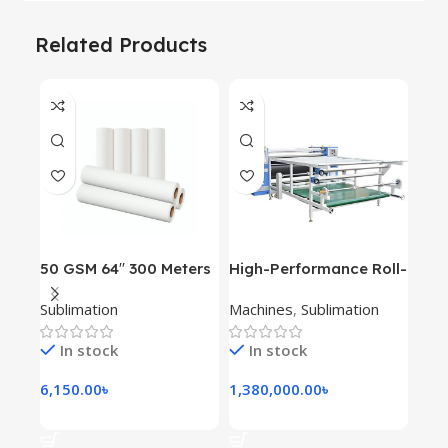
Related Products
-17
50 GSM 64′′ 300 Meters
High-Performance Roll-
Sub
Sublimation Heat
to-Roll Heat Press for
Sublimation
Machines
,
Sublimation
Subl
Transfer Paper
Fabrics
In stock
In stock
I
6,150.00
৳
1,380,000.00
৳
60.0
Add To Cart
Add To Cart
Ad